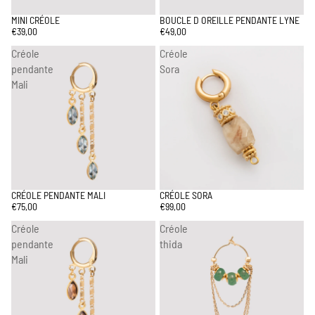
MINI CRÉOLE
BOUCLE D OREILLE PENDANTE LYNE
€39,00
€49,00
Créole
Créole
pendante
Sora
Mali
CRÉOLE PENDANTE MALI
CRÉOLE SORA
ÉPUISÉ
€75,00
€99,00
Créole
Créole
pendante
thida
Mali