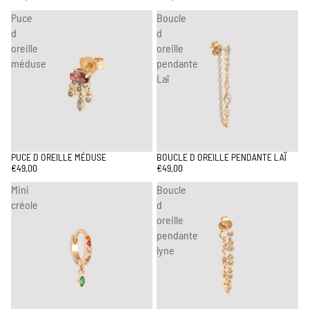
Puce
Boucle
d
d
oreille
oreille
méduse
pendante
Laï
PUCE D OREILLE MÉDUSE
BOUCLE D OREILLE PENDANTE LAÏ
€49,00
€49,00
Mini
Boucle
créole
d
oreille
pendante
lyne