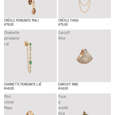
CRÉOLE PENDANTE MALI
CRÉOLE THIDA
ÉPUISÉ
€79,00
€75,00
Chaînette
Earcuff
pendante
Rine
Laï
CHAÎNETTE PENDANTE LAÏ
EARCUFF RINE
€49,00
€49,00
Mini
Puce
créole
d
Maya
oreille
Kira