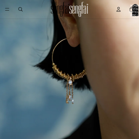
NOMBR
TOTAL
D’ARTIC
DANS L
PANIER: