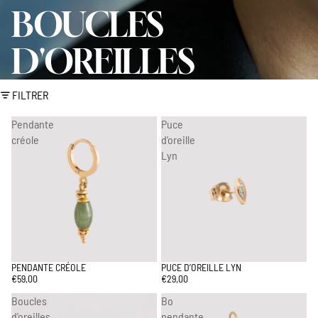
BOUCLES
D'OREILLES
FILTRER
Pendante
Puce
créole
d’oreille
Lyn
PENDANTE CRÉOLE
PUCE D’OREILLE LYN
€59,00
€29,00
Boucles
Bo
d'oreilles
pendante