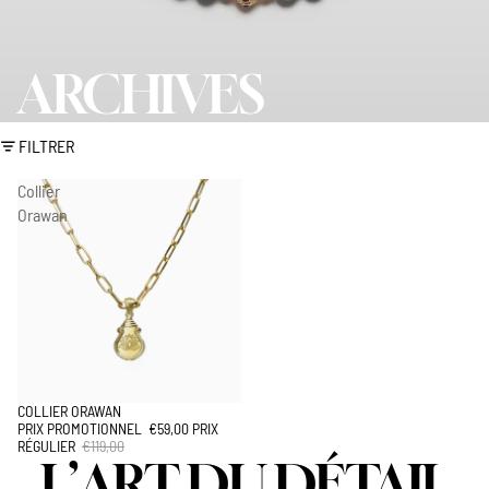
ARCHIVES
FILTRER
Collier
Orawan
COLLIER ORAWAN
ÉPUISÉ
PRIX PROMOTIONNEL
€59,00
PRIX
RÉGULIER
€119,00
L’ART DU DÉTAIL