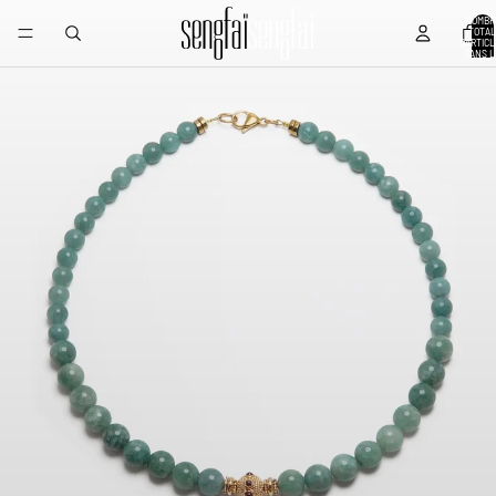
NOMBR
TOTAL
D’ARTIC
DANS L
PANIER: